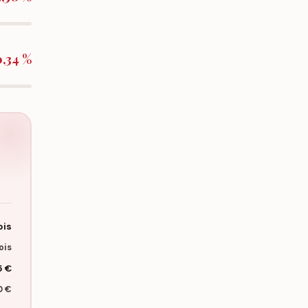
0,34 %
ois
ois
5 €
0 €