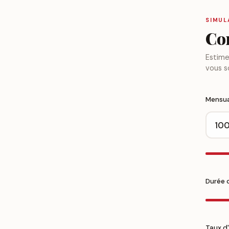
SIMUL
Co
Estime
vous s
Mensua
Durée 
Taux d'