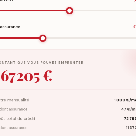
'assurance
ONTANT QUE VOUS POUVEZ EMPRUNTER
167 205 €
tre mensualité
1 000 €/m
dont assurance
47 €/m
ût total du crédit
72 79
dont assurance
11 37