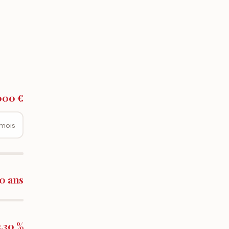
000 €
mois
0 ans
3,30 %